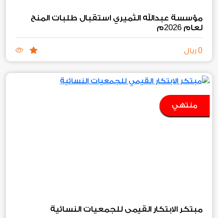
مؤسسة عبدالله الثميري استقبال طلبات المنح
2026
لعام
م
0
ريال
منتهي
مبتكر الابتكار القيمي للجمعيات النسائية