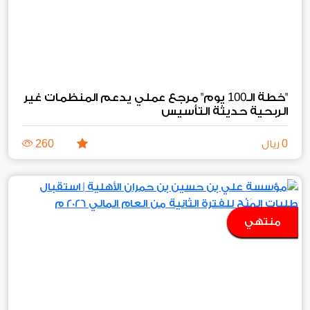
100
"خطة الـ
يوم" مرجع عملي يدعم المنظمات غير
الربحية حديثة التأسيس
260
0
ريال
منتهي