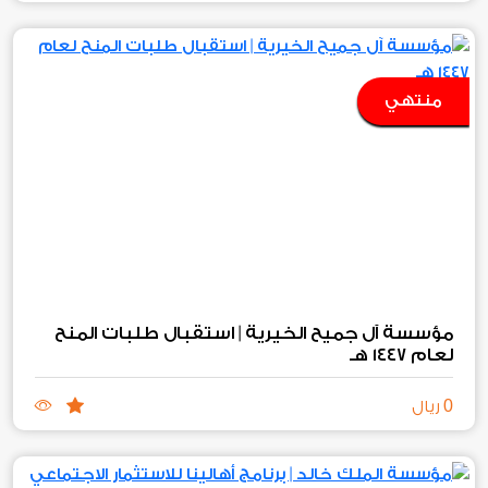
منتهي
مؤسسة آل جميح الخيرية | استقبال طلبات المنح
لعام ١٤٤٧ هـ
0
ريال