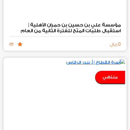
استقبال طلبات المَنْح للفترة الثانية من العام
2026
المالي
م
0
ريال
منتهي