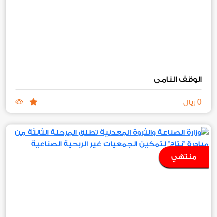
الوقف النامي
0
ريال
منتهي