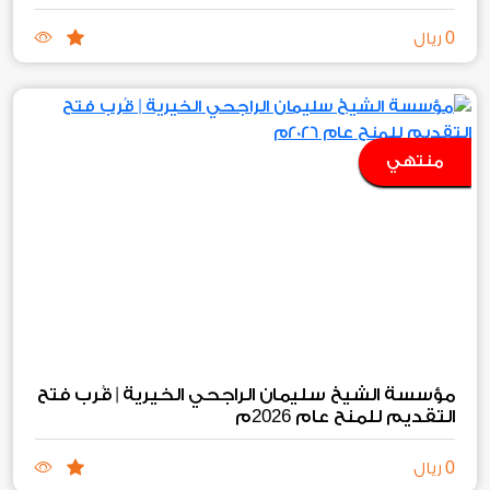
0
ريال
منتهي
مؤسسة الشيخ سليمان الراجحي الخيرية | قُرب فتح
2026
التقديم للمنح عام
م
0
ريال