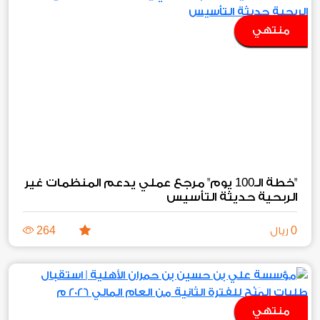
منتهي
100
"خطة الـ
يوم" مرجع عملي يدعم المنظمات غير
الربحية حديثة التأسيس
264
0
ريال
منتهي