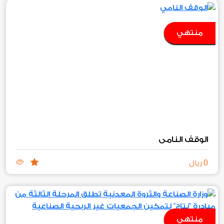
منتهي
الوقف النامي
0
ريال
منتهي