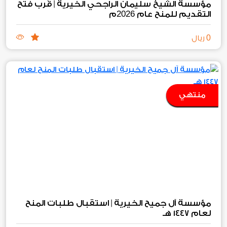
مؤسسة الشيخ سليمان الراجحي الخيرية | قُرب فتح
2026
التقديم للمنح عام
م
0
ريال
منتهي
مؤسسة آل جميح الخيرية | استقبال طلبات المنح
لعام ١٤٤٧ هـ