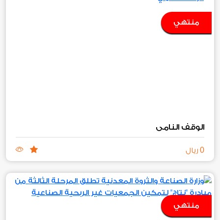
منتهي
الوقف النامي
0
ريال
منتهي