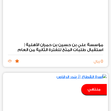
استقبال طلبات المَنْح للفترة الثانية من العام
2026
المالي
م
0
ريال
منتهي