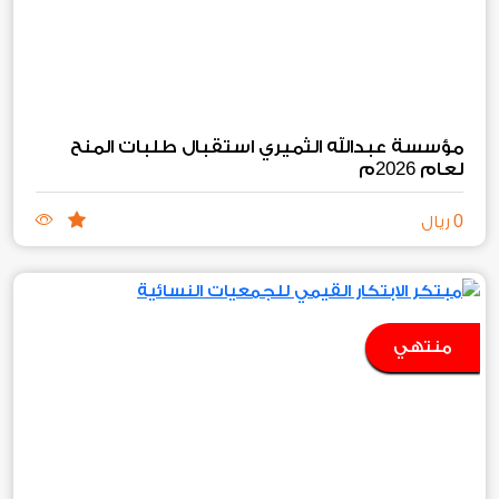
مؤسسة عبدالله الثميري استقبال طلبات المنح
2026
لعام
م
0
ريال
منتهي