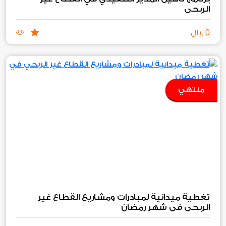
الربحي
0
ريال
منتهي
تغطية ميدانية لمبادرات ومشاريع القطاع غير
الربحي في شهر رمضان