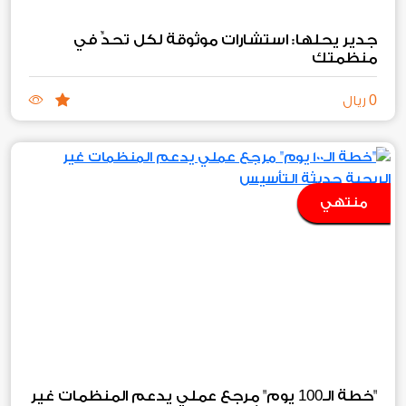
جدير يحلها: استشارات موثوقة لكل تحدٍّ في
منظمتك
0
ريال
منتهي
100
"خطة الـ
يوم" مرجع عملي يدعم المنظمات غير