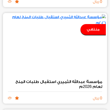
0
ريال
منتهي
مؤسسة عبدالله الثميري استقبال طلبات المنح
2026
لعام
م
0
ريال