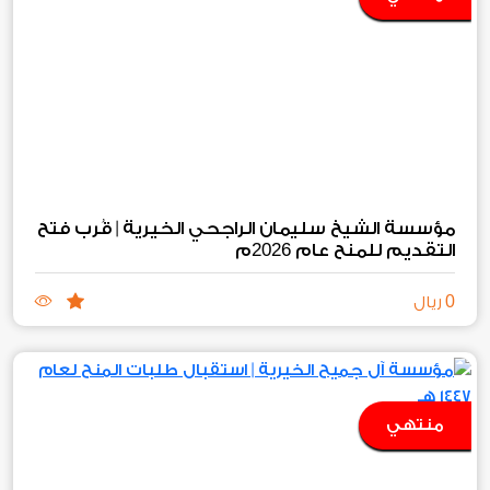
مؤسسة الشيخ سليمان الراجحي الخيرية | قُرب فتح
2026
التقديم للمنح عام
م
0
ريال
منتهي