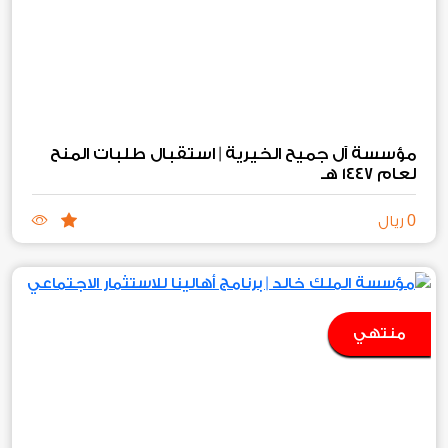
مؤسسة آل جميح الخيرية | استقبال طلبات المنح
لعام ١٤٤٧ هـ
0
ريال
منتهي