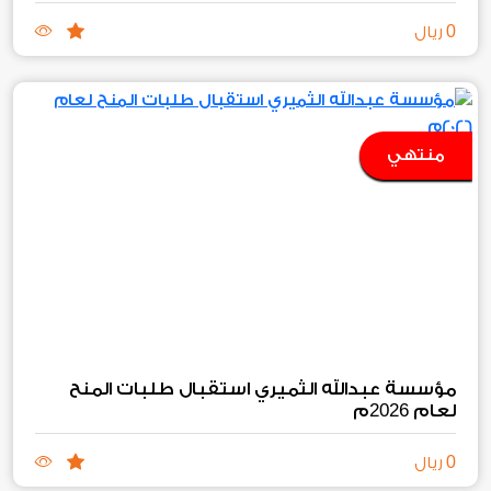
0
ريال
منتهي
مؤسسة عبدالله الثميري استقبال طلبات المنح
2026
لعام
م
0
ريال