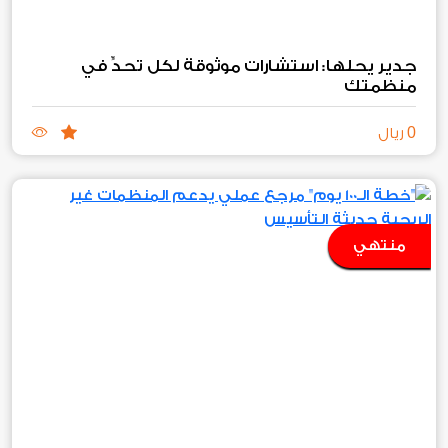
جدير يحلها: استشارات موثوقة لكل تحدٍّ في
منظمتك
0
ريال
منتهي