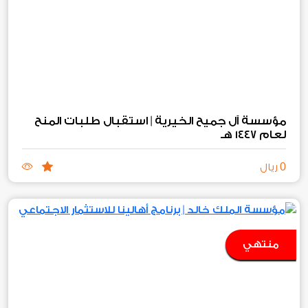
مؤسسة آل جميح الخيرية | استقبال طلبات المنح
لعام ١٤٤٧ هـ
0
ريال
منتهي