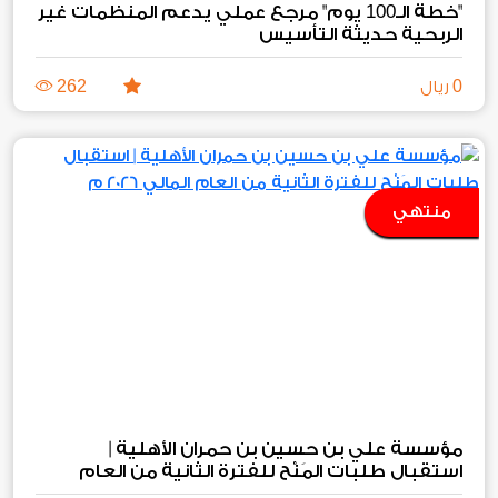
100
"خطة الـ
يوم" مرجع عملي يدعم المنظمات غير
الربحية حديثة التأسيس
262
0
ريال
منتهي
استقبال طلبات المَنْح للفترة الثانية من العام
2026
المالي
م