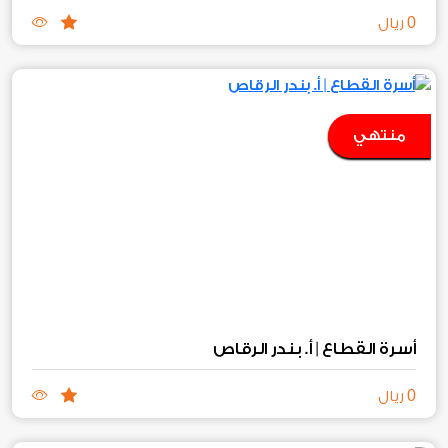
0
ريال
منتهي
أسرة القطاع | أ. بندر الرقاص
0
ريال