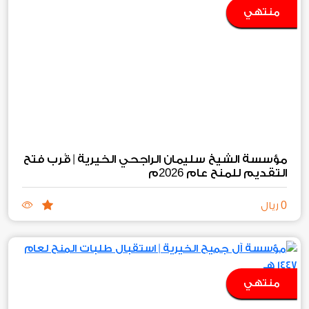
منتهي
مؤسسة الشيخ سليمان الراجحي الخيرية | قُرب فتح
2026
التقديم للمنح عام
م
0
ريال
منتهي