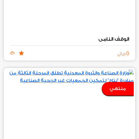
الوقف النامي
0
ريال
منتهي