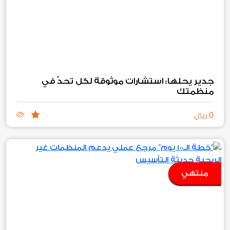
جدير يحلها: استشارات موثوقة لكل تحدٍّ في
منظمتك
0
ريال
منتهي