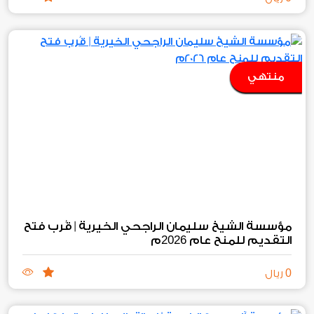
منتهي
مؤسسة الشيخ سليمان الراجحي الخيرية | قُرب فتح
2026
التقديم للمنح عام
م
0
ريال