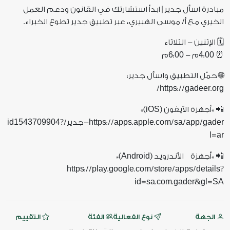
مبادرة اسأل جدير | ابدأ استشارتك في القانون ودعم العمل
الخيري مع أ/ موسى الهبيري، عبر تطبيق جدير تطوع الخبراء.
🗓️ الإثنين - الثلاثاء
6
00
4
00
⏰
:
م -
:
م
🌐 حمّل التطبيق واسأل جدير:
https
gadeer
org
/
://
.
iOS
📲 *أجهزة الآيفون (
)*
id1543709904
https
apps
apple
com
sa
app
gader
/
/
/
.
.
://
-جدير/
?
l
ar
=
Android
📲 *أجهزة الأندرويد (
)*
https
play
google
com
store
apps
details
://
.
.
/
/
/
?
id
sa
com
gader
gl
SA
=
.
.
&
=
الجهة
نوع الفعالية
الفئة
التقييم