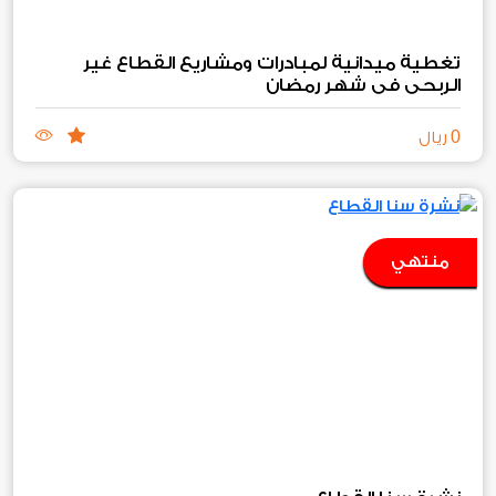
تغطية ميدانية لمبادرات ومشاريع القطاع غير
الربحي في شهر رمضان
0
ريال
منتهي