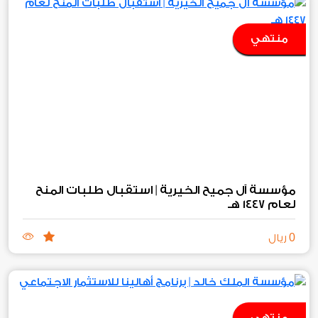
منتهي
مؤسسة آل جميح الخيرية | استقبال طلبات المنح
لعام ١٤٤٧ هـ
0
ريال
منتهي