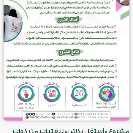
مشروع «أستقل بذاتي» للفتيات من ذوات