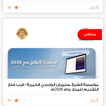
0
ريال
منتهي
مؤسسة الشيخ سليمان الراجحي الخيرية | قُرب فتح
2026
التقديم للمنح عام
م
0
ريال