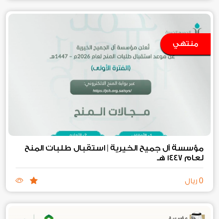
منتهي
مؤسسة آل جميح الخيرية | استقبال طلبات المنح
لعام ١٤٤٧ هـ
0
ريال