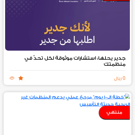
جدير يحلها: استشارات موثوقة لكل تحدٍّ في
منظمتك
0
ريال
منتهي