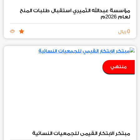
مؤسسة عبدالله الثميري استقبال طلبات المنح
2026
لعام
م
0
ريال
منتهي
مبتكر الابتكار القيمي للجمعيات النسائية