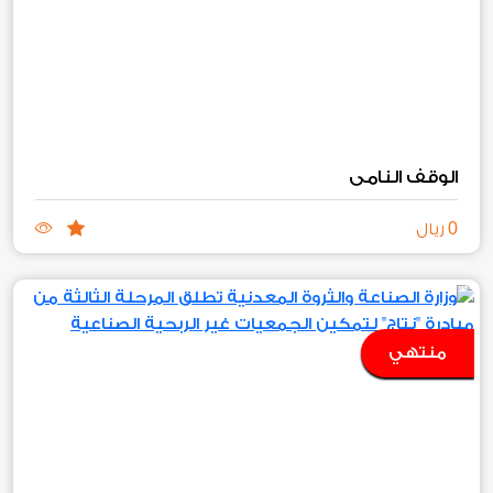
الوقف النامي
0
ريال
منتهي