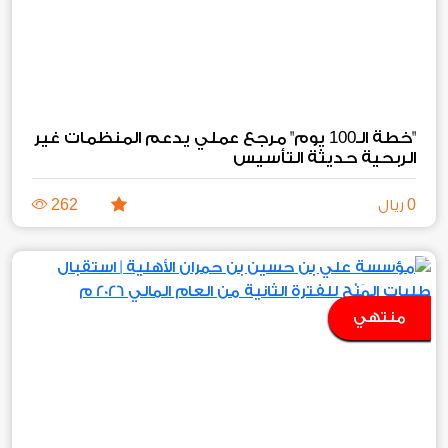
100
"خطة الـ
يوم" مرجع عملي يدعم المنظمات غير
الربحية حديثة التأسيس
262
0
ريال
منتهي