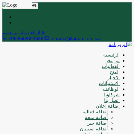
تسجيل الدخول
دخول كمستخدم
دخول كصاحب عمل
أنشاء حساب مستخدم
+966542690636
rznama@tanami.org.sa
الرئيسية
من نحن
الفعاليات
المنح
الاخبار
الاستبيانات
الوظائف
شركاؤنا
اتصل بنا
إضافة إعلان
إضافة فعالية
أضافة منحة
أضافة خبر
أضافة استبيان