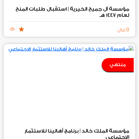
مؤسسة آل جميح الخيرية | استقبال طلبات المنح
لعام ١٤٤٧ هـ
0
ريال
منتهي
مؤسسة الملك خالد | برنامج أهالينا للاستثمار
الاجتماعي