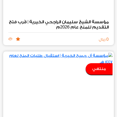
مؤسسة الشيخ سليمان الراجحي الخيرية | قُرب فتح
2026
التقديم للمنح عام
م
0
ريال
منتهي