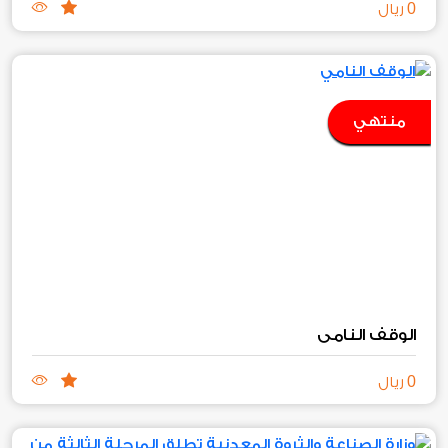
0
ريال
منتهي
الوقف النامي
0
ريال