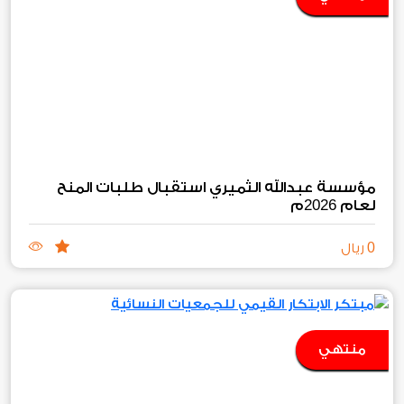
مؤسسة عبدالله الثميري استقبال طلبات المنح
2026
لعام
م
0
ريال
منتهي