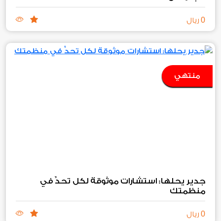
0
ريال
منتهي
جدير يحلها: استشارات موثوقة لكل تحدٍّ في
منظمتك
0
ريال