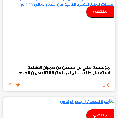
منتهي
استقبال طلبات المَنْح للفترة الثانية من العام
2026
المالي
م
0
ريال
منتهي