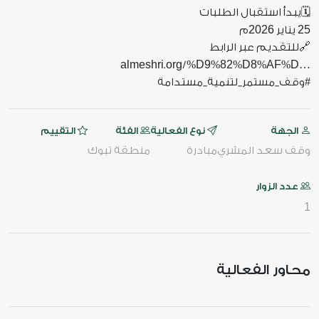
‏🗓️يبدأ استقبال الطلبات
2026
25
يناير
م
‏🔗للتقديم عبر الرابط
almeshri
org
D9
82
D8
AF
D
.
/%
%
%
%
%
…‬⁩
الجهة
نوع الفعالية
الفئة
التقييم
وقف سعد المشري
مبادرة
منطقة تبوك
عدد الزوار
1
محاور الفعالية