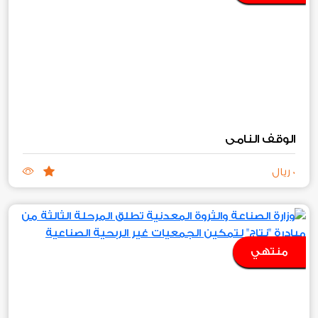
الوقف النامي
0 ريال
منتهي