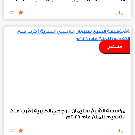
0 ريال
منتهي
مؤسسة الشيخ سليمان الراجحي الخيرية | قُرب فتح
التقديم للمنح عام 2026م
0 ريال