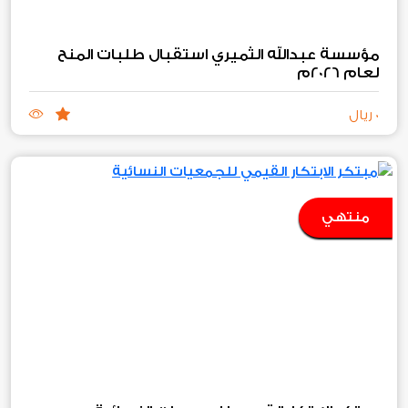
مؤسسة عبدالله الثميري استقبال طلبات المنح
لعام 2026م
0 ريال
منتهي