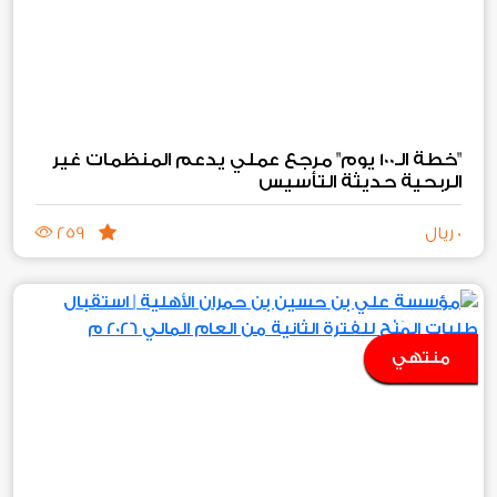
"خطة الـ100 يوم" مرجع عملي يدعم المنظمات غير
الربحية حديثة التأسيس
0 ريال
259
منتهي