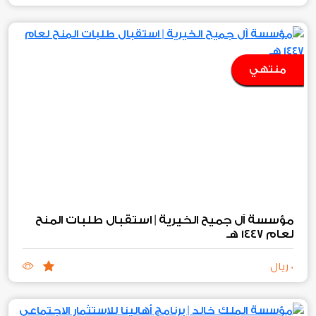
منتهي
مؤسسة آل جميح الخيرية | استقبال طلبات المنح
لعام ١٤٤٧ هـ
0 ريال