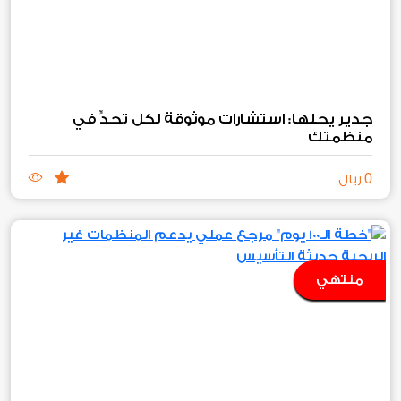
جدير يحلها: استشارات موثوقة لكل تحدٍّ في
منظمتك
0
ريال
منتهي