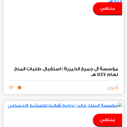
منتهي
مؤسسة آل جميح الخيرية | استقبال طلبات المنح
لعام ١٤٤٧ هـ
0
ريال
منتهي