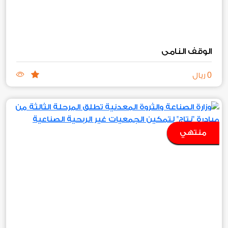
الوقف النامي
0
ريال
منتهي