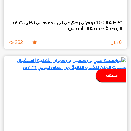
100
"خطة الـ
يوم" مرجع عملي يدعم المنظمات غير
الربحية حديثة التأسيس
262
0
ريال
منتهي