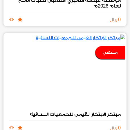
مؤسسة عبدالله الثميري استقبال طلبات المنح
2026
لعام
م
0
ريال
منتهي
مبتكر الابتكار القيمي للجمعيات النسائية
0
ريال