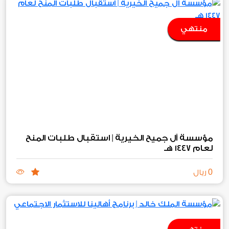
منتهي
مؤسسة آل جميح الخيرية | استقبال طلبات المنح
لعام ١٤٤٧ هـ
0
ريال