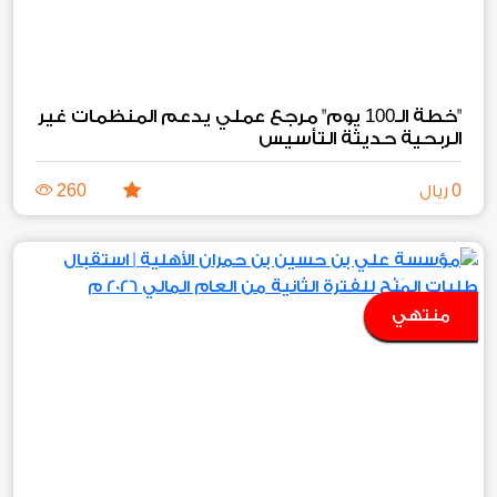
100
"خطة الـ
يوم" مرجع عملي يدعم المنظمات غير
الربحية حديثة التأسيس
260
0
ريال
منتهي