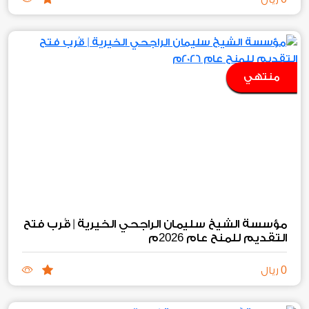
منتهي
مؤسسة الشيخ سليمان الراجحي الخيرية | قُرب فتح
2026
التقديم للمنح عام
م
0
ريال