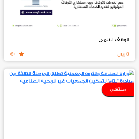
الوقف النامي
0
ريال
منتهي