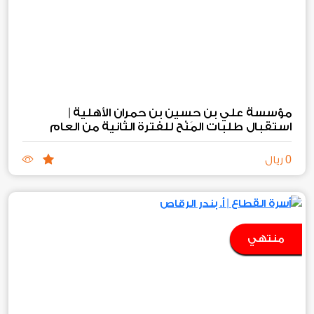
استقبال طلبات المَنْح للفترة الثانية من العام
2026
المالي
م
0
ريال
منتهي