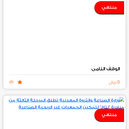
منتهي
الوقف النامي
0
ريال
منتهي