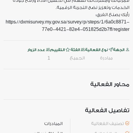
فمرئياتك ومقترحاتك تسهم في تحسين الأداء ورفع جودة
الخدمات وتعزيز نضج التجربة الرقمية.
رأيك يصنع الفرق:
https
dxmisurvey
my
gov
sa
survey
p
steps
1
6a0c8871
://
.
.
.
/
/
/
/
/
-
77e0
4421
82e4
051825d2b7ff
register
-
-
-
/
الجهة
نوع الفعالية
الفئة
التقييم
عدد الزوار
مبادرة
الجميع
1
محاور الفعالية
تفاصيل الفعالية
تصنيف الفعالية
المبادرات