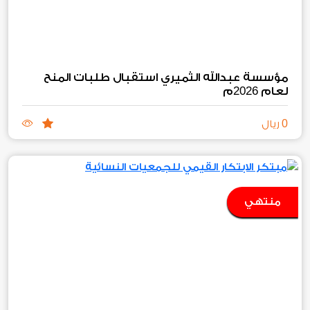
مؤسسة عبدالله الثميري استقبال طلبات المنح
2026
لعام
م
0
ريال
منتهي