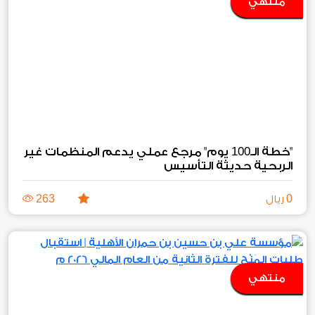
منتهي
100
"خطة الـ
يوم" مرجع عملي يدعم المنظمات غير
الربحية حديثة التأسيس
263
0
ريال
منتهي