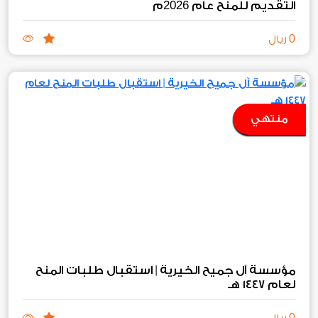
2026
التقديم للمنح عام
م
0
ريال
منتهي
مؤسسة آل جميح الخيرية | استقبال طلبات المنح
لعام ١٤٤٧ هـ
0