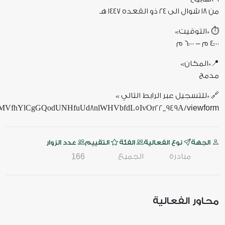
من ١٨ شوال الى ٢٤ ذو القعده ١٤٤٧ هـ
⏱️ *التوقيت:*
٤:٠٠ م - ٦:٠٠ م
📍*المكان:*
مدمج
🔗 *للتسجيل عبر الرابط التالي :*
viewform
fMVfhYlCgGQodUNHfuUd8nlWHVbfdL5IvOr22_949A/
الجهة
نوع الفعالية
الفئة
التقييم
عدد الزوار
مبادرة
الجميع
166
محاور الفعالية