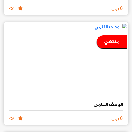
0
ريال
منتهي
الوقف النامي
0
ريال