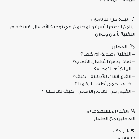
💡 *نبذه عن البرنامج :*
برنامج لدعم الأسرة والمجتمع في توجيه الأطفال لاستخدام
التقنية بأمان وتوازن
🏷️ *المحاور:*
- التقنية : صديق أم خطر؟
- ⁠لماذا يدمن الأطفال الألعاب؟
- ⁠المنع أم التوجيه؟
- ⁠اتفاق أسري للأجهزة ... كيف؟
- ⁠كيف نحمي أطفالنا رقميا ؟
- ⁠القيم في العالم الرقمي... كيف نغرسها ؟
🔍 *الفئة المستهدفة :*
العاملين مع الطفل
📆 *المدة :*
٦ اسابيع