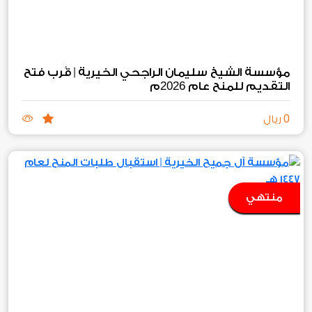
مؤسسة الشيخ سليمان الراجحي الخيرية | قُرب فتح
2026
التقديم للمنح عام
م
0
ريال
منتهي