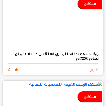
منتهي
مؤسسة عبدالله الثميري استقبال طلبات المنح
2026
لعام
م
0
ريال
منتهي