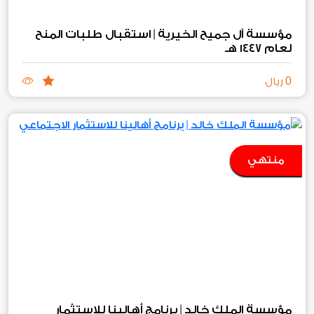
مؤسسة آل جميح الخيرية | استقبال طلبات المنح
لعام ١٤٤٧ هـ
0
ريال
منتهي
مؤسسة الملك خالد | برنامج أهالينا للاستثمار