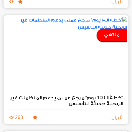
0
ريال
منتهي
100
"خطة الـ
يوم" مرجع عملي يدعم المنظمات غير
الربحية حديثة التأسيس
263
0
ريال