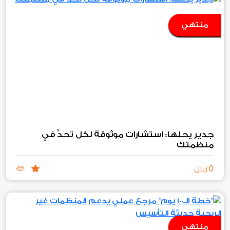
منتهي
جدير يحلها: استشارات موثوقة لكل تحدٍّ في
منظمتك
0
ريال
منتهي