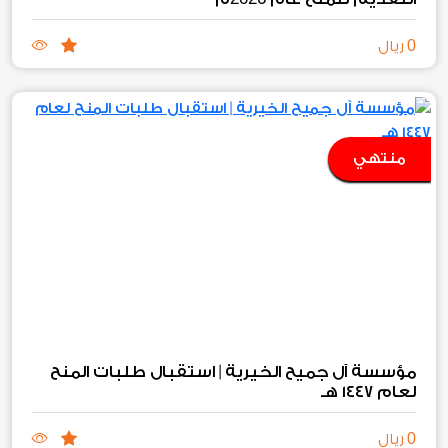
0
ريال
منتهي
مؤسسة آل جميح الخيرية | استقبال طلبات المنح
لعام ١٤٤٧ هـ
0
ريال