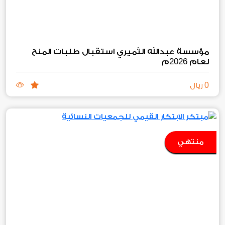
مؤسسة عبدالله الثميري استقبال طلبات المنح
2026
لعام
م
0
ريال
منتهي