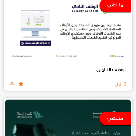
منتهي
الوقف النامي
0
ريال
منتهي