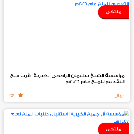
منتهي
مؤسسة الشيخ سليمان الراجحي الخيرية | قُرب فتح
التقديم للمنح عام 2026م
0 ريال
منتهي