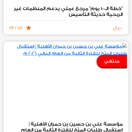
"خطة الـ100 يوم" مرجع عملي يدعم المنظمات غير
الربحية حديثة التأسيس
0 ريال
259
منتهي
استقبال طلبات المَنْح للفترة الثانية من العام