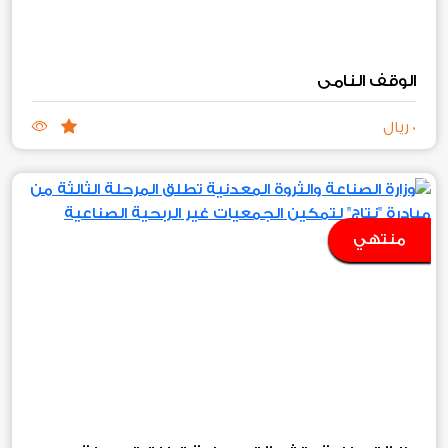
الوقف النامي
0 ريال
منتهي