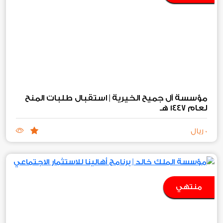
مؤسسة آل جميح الخيرية | استقبال طلبات المنح
لعام ١٤٤٧ هـ
0 ريال
منتهي