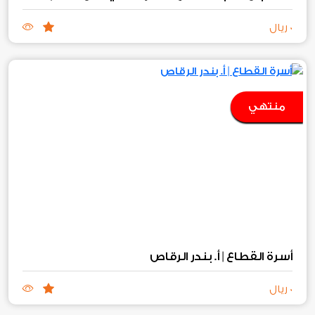
المالي 2026 م
0 ريال
منتهي
أسرة القطاع | أ. بندر الرقاص
0 ريال