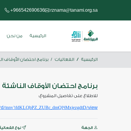
966542690636
rznama
tanami
org
sa
+
@
.
.
الرئيسية
من نحن
الرئيسية
الفعاليات
برنامج احتضان الأوقاف ال
برنامج احتضان الأوقاف الناشئة
للاطلاع على تفاصيل المشروع:
d
view
/
/1nnv6fdKLQbPZ_ZUBc_dmQl9MxjezgdtD/
الجهة
نوع الفعالية