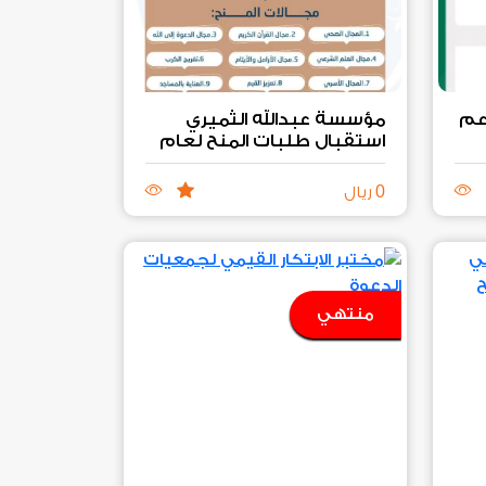
عم
مؤسسة عبدالله الثميري
استقبال طلبات المنح لعام
2026
م
0
ريال
منتهي