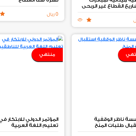
ريع القطاع غير الربحي
شهر رمضان
0
ريال
ل
تهي
منتهي
ة ناظر الوقفية
المؤتمر الدولي للابتكار في
بال طلبات المنح
تعليم اللغة العربية
للناطقين بغيرها