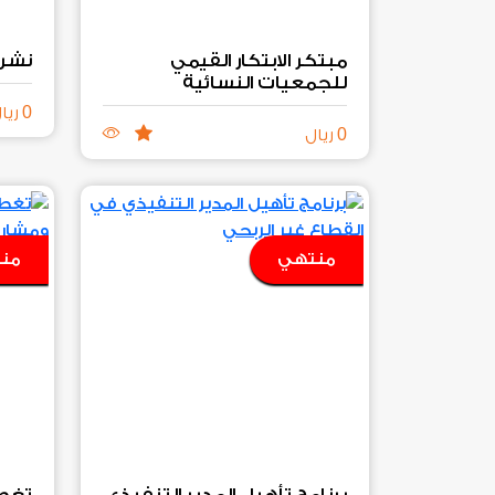
مبتكر الابتكار القيمي
نشرة
للجمعيات النسائية
0
ريا
0
ريال
منتهي
من
برنامج تأهيل المدير التنفيذي
تغطي