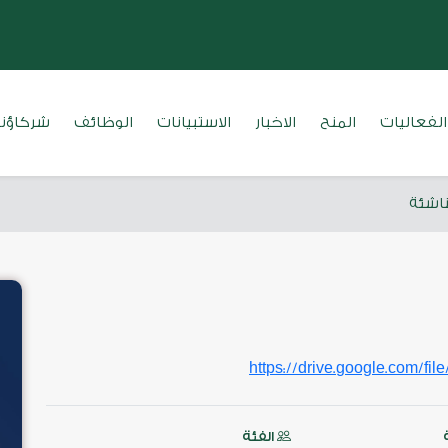
الفعاليات
المنح
الاخبار
الاستبيانات
الوظائف
شركاؤنا
ناشئة
https
drive
google
com
file
://
.
.
/
الفئة