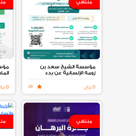
منتهي
من
مؤسسة الشيخ سعد بن
مؤسس
زومه الإنسانية عن بدء
الما
استقبال طلبات المنح لمسار
طلبا
2026
البر لعام
م
0
0
ريال
ريا
منتهي
من