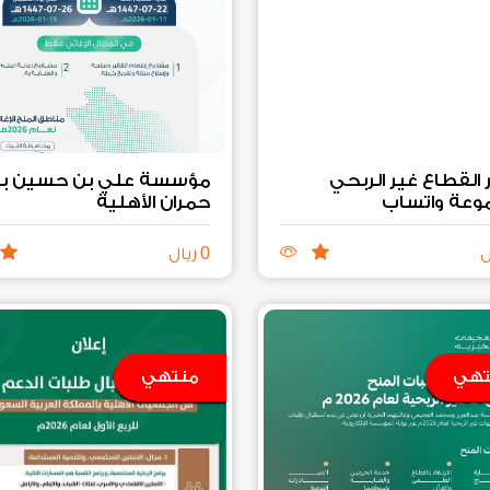
أخبار القطاع غير الربحي
مؤسسة علي بن حسين ب
وعة واتساب
حمران الأهلية
0
ل
ريال
تهي
منتهي