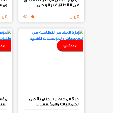
في القطاع غير الربحي
ومشا
في 
0
0
ريال
ريا
منتهي
من
إدارة المخاطر النظامية في
مؤسس
الجمعيات والمؤسسات
استق
الأهلية